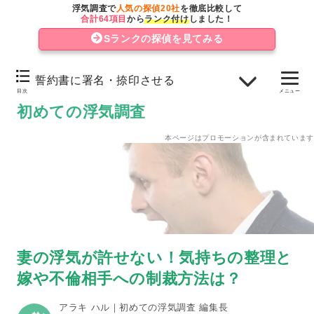
妻や浮気相手を許せなくてもやってはいけない復讐方法
浮気調査で
人気の探偵20社
を徹底比較して
合計64項目
から
ランク付け
しました！
許せない妻と浮気相手に浮気を反省させる制裁方法
Sランクの探偵を見てみる
妻と離婚せず関係修復する場合
誓約書に署名・捺印させる
浮気相手への慰謝料請求
目次
メニュー
初めての浮気調査
誓約書に署名・捺印させる
本ページはプロモーションが含まれています
妻と離婚する場合
慰謝料請求や離婚には、浮気の決定的証拠を掴むことが
重要
妻の浮気が許せない！気持ちの整理と
嫁や不倫相手への制裁方法は？
アラキ ハル｜初めての浮気調査 編集長