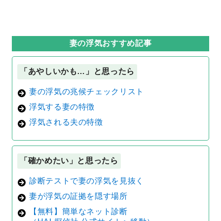
妻の浮気おすすめ記事
「あやしいかも…」と思ったら
妻の浮気の兆候チェックリスト
浮気する妻の特徴
浮気される夫の特徴
「確かめたい」と思ったら
診断テストで妻の浮気を見抜く
妻が浮気の証拠を隠す場所
【無料】簡単なネット診断