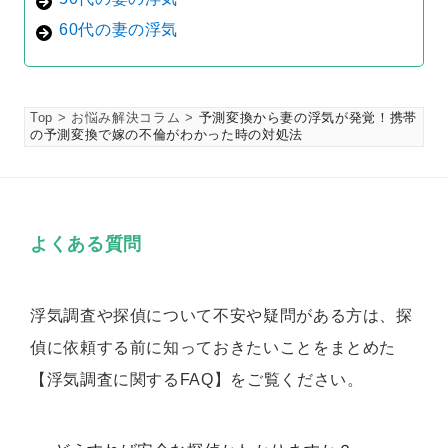
60代の妻の浮気
Top
お悩み解決コラム
予測変換から妻の浮気が発覚！携帯
の予測変換で嫁の不倫がわかった時の対処法
よくある質問
浮気調査や探偵について不安や疑問がある方は、探
偵に依頼する前に知っておきたいことをまとめた
【浮気調査に関するFAQ】をご覧ください。