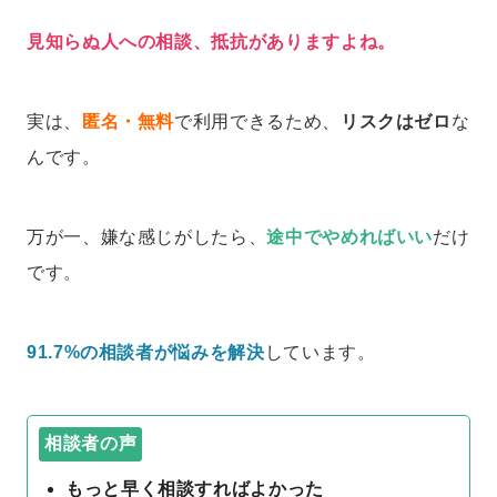
見知らぬ人への相談、抵抗がありますよね。
実は、
匿名・無料
で利用できるため、
リスクはゼロ
な
んです。
万が一、嫌な感じがしたら、
途中でやめればいい
だけ
です。
91.7%の相談者が悩みを解決
しています。
相談者の声
もっと早く相談すればよかった