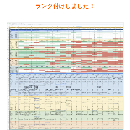
ランク付けしました！