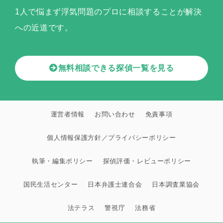
1人で悩まず浮気問題のプロに相談することが解決
への近道です。
無料相談できる探偵一覧を見る
運営者情報
お問い合わせ
免責事項
個人情報保護方針／プライバシーポリシー
執筆・編集ポリシー
探偵評価・レビューポリシー
国民生活センター
日本弁護士連合会
日本調査業協会
法テラス
警視庁
法務省