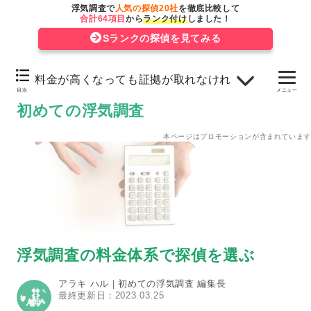
浮気する日時・場所の検討がつかない方
浮気調査で
人気の探偵20社
を徹底比較して
合計64項目
から
ランク付け
しました！
浮気調査に長距離の移動や宿泊が発生することがある程
Sランクの探偵を見てみる
わかっている方
浮気調査に長距離の移動や宿泊が発生しないことがわか
料金が高くなっても証拠が取れなければお金を払い
ている方
目次
メニュー
初めての浮気調査
料金が高くなっても証拠が取れなければお金を払いたく
い方
本ページはプロモーションが含まれています
ひとまず浮気調査がどんなものか試してみたい方
浮気調査の料金体系で探偵を選ぶ
アラキ ハル｜初めての浮気調査 編集長
最終更新日：2023.03.25