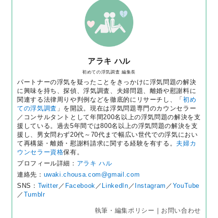
アラキ ハル
初めての浮気調査 編集長
パートナーの浮気を疑ったことをきっかけに浮気問題の解決
に興味を持ち、探偵、浮気調査、夫婦問題、離婚や慰謝料に
関連する法律周りや判例などを徹底的にリサーチし、「
初め
ての浮気調査
」を開設。現在は浮気問題専門のカウンセラー
／コンサルタントとして年間200名以上の浮気問題の解決を支
援している。過去5年間では800名以上の浮気問題の解決を支
援し、男女問わず20代～70代まで幅広い世代での浮気におい
て再構築・離婚・慰謝料請求に関する経験を有する。
夫婦カ
ウンセラー資格
保有。
プロフィール詳細：
アラキ ハル
連絡先：
uwaki.chousa.com@gmail.com
SNS：
Twitter
／
Facebook
／
LinkedIn
／
Instagram
／
YouTube
／
Tumblr
執筆・編集ポリシー
｜
お問い合わせ