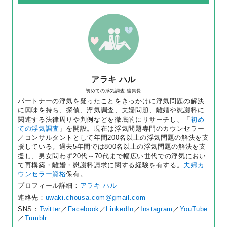
アラキ ハル
初めての浮気調査 編集長
パートナーの浮気を疑ったことをきっかけに浮気問題の解決
に興味を持ち、探偵、浮気調査、夫婦問題、離婚や慰謝料に
関連する法律周りや判例などを徹底的にリサーチし、「
初め
ての浮気調査
」を開設。現在は浮気問題専門のカウンセラー
／コンサルタントとして年間200名以上の浮気問題の解決を支
援している。過去5年間では800名以上の浮気問題の解決を支
援し、男女問わず20代～70代まで幅広い世代での浮気におい
て再構築・離婚・慰謝料請求に関する経験を有する。
夫婦カ
ウンセラー資格
保有。
プロフィール詳細：
アラキ ハル
連絡先：
uwaki.chousa.com@gmail.com
SNS：
Twitter
／
Facebook
／
LinkedIn
／
Instagram
／
YouTube
／
Tumblr