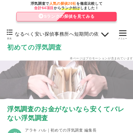
なるべくお金のかからないように浮気調査を行なう方法
浮気調査で
人気の探偵20社
を徹底比較して
合計64項目
から
ランク付け
しました！
お金のかからない無料サービスを活用する
Sランクの探偵を見てみる
自分でできる範囲で浮気調査してみる
なるべく安い探偵事務所へ短期間の依頼をする
お試しプランなどの格安な浮気調査を利用する
目次
メニュー
初めての浮気調査
なるべく安い探偵事務所へ短期間の依頼をする
本ページはプロモーションが含まれています
浮気調査を探偵へ依頼したことがバレないようにする方
クレジットカードや分割払いでバレないようにする
親や友人に事情を説明してお金を借りる
浮気調査のお金がないなら安くてバレ
ない浮気調査
アラキ ハル｜初めての浮気調査 編集長