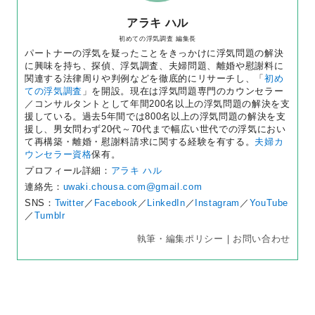
アラキ ハル
初めての浮気調査 編集長
パートナーの浮気を疑ったことをきっかけに浮気問題の解決
に興味を持ち、探偵、浮気調査、夫婦問題、離婚や慰謝料に
関連する法律周りや判例などを徹底的にリサーチし、「
初め
ての浮気調査
」を開設。現在は浮気問題専門のカウンセラー
／コンサルタントとして年間200名以上の浮気問題の解決を支
援している。過去5年間では800名以上の浮気問題の解決を支
援し、男女問わず20代～70代まで幅広い世代での浮気におい
て再構築・離婚・慰謝料請求に関する経験を有する。
夫婦カ
ウンセラー資格
保有。
プロフィール詳細：
アラキ ハル
連絡先：
uwaki.chousa.com@gmail.com
SNS：
Twitter
／
Facebook
／
LinkedIn
／
Instagram
／
YouTube
／
Tumblr
執筆・編集ポリシー
｜
お問い合わせ