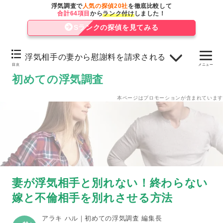
今すぐ妻と浮気相手を別れさせたほうが良い理由
浮気調査で
人気の探偵20社
を徹底比較して
合計64項目
から
ランク付け
しました！
妻から離婚を切り出される
Sランクの探偵を見てみる
妻が浮気相手の子供を妊娠する
浮気相手の妻から慰謝料を請求される
妻から浮気相手の性病をうつされる
目次
メニュー
初めての浮気調査
浮気相手の妻から慰謝料を請求される
本ページはプロモーションが含まれています
妻と浮気相手を別れさせる方法を実行するか悩んでいる
へ
妻が浮気相手と別れない！終わらない
嫁と不倫相手を別れさせる方法
アラキ ハル｜初めての浮気調査 編集長