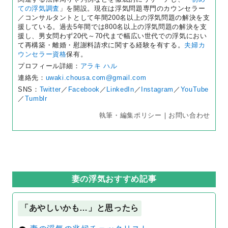
ての浮気調査
」を開設。現在は浮気問題専門のカウンセラー
／コンサルタントとして年間200名以上の浮気問題の解決を支
援している。過去5年間では800名以上の浮気問題の解決を支
援し、男女問わず20代～70代まで幅広い世代での浮気におい
て再構築・離婚・慰謝料請求に関する経験を有する。
夫婦カ
ウンセラー資格
保有。
プロフィール詳細：
アラキ ハル
連絡先：
uwaki.chousa.com@gmail.com
SNS：
Twitter
／
Facebook
／
LinkedIn
／
Instagram
／
YouTube
／
Tumblr
執筆・編集ポリシー
｜
お問い合わせ
妻の浮気おすすめ記事
「あやしいかも…」と思ったら