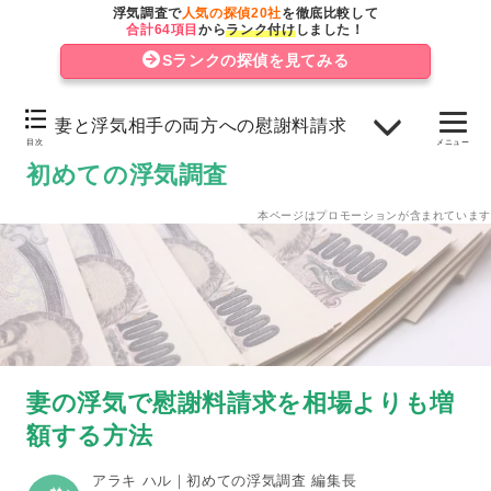
妻の浮気における慰謝料の請求先
浮気調査で
人気の探偵20社
を徹底比較して
合計64項目
から
ランク付け
しました！
妻または浮気相手どちらか片方への慰謝料請求
Sランクの探偵を見てみる
妻に慰謝料を請求する場合
妻と浮気相手の両方への慰謝料請求
浮気相手に慰謝料を請求する場合
目次
メニュー
初めての浮気調査
妻と浮気相手の両方への慰謝料請求
本ページはプロモーションが含まれています
妻の浮気で慰謝料請求するための条件
妻の浮気で慰謝料請求を相場よりも増
額する方法
アラキ ハル｜初めての浮気調査 編集長