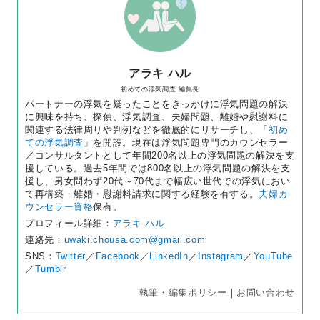
アラキ ハル
初めての浮気調査 編集長
パートナーの浮気を疑ったことをきっかけに浮気問題の解決
に興味を持ち、探偵、浮気調査、夫婦問題、離婚や慰謝料に
関連する法律周りや判例などを徹底的にリサーチし、「
初め
ての浮気調査
」を開設。現在は浮気問題専門のカウンセラー
／コンサルタントとして年間200名以上の浮気問題の解決を支
援している。過去5年間では800名以上の浮気問題の解決を支
援し、男女問わず20代～70代まで幅広い世代での浮気におい
て再構築・離婚・慰謝料請求に関する経験を有する。
夫婦カ
ウンセラー資格
保有。
プロフィール詳細：
アラキ ハル
連絡先：
uwaki.chousa.com@gmail.com
SNS：
Twitter
／
Facebook
／
LinkedIn
／
Instagram
／
YouTube
／
Tumblr
執筆・編集ポリシー
｜
お問い合わせ