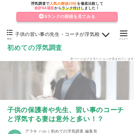
ママ友との交流から他の家の旦那さんに興味を持ち…
浮気調査で
人気の探偵20社
を徹底比較して
合計64項目
から
ランク付け
しました！
保護者だけじゃない！保育園・学校の先生や習い事のコ
Sランクの探偵を見てみる
チと浮気の可能性も
子供の相談をするうちに、学校の担任の先生と浮気に発
子供の習い事の先生・コーチが浮気相手の可能性も
展する可能性
目次
メニュー
初めての浮気調査
子供の習い事の先生・コーチが浮気相手の可能性も
本ページはプロモーションが含まれています
浮気の兆候から妻の浮気を見破る方法
妻の浮気の証拠を掴む方法
子供の保護者や先生、習い事のコーチ
と浮気する妻は意外と多い！？
アラキ ハル｜初めての浮気調査 編集長