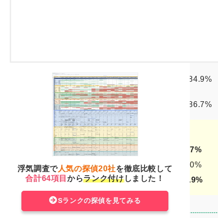
いる：17.0% いない：83.0%
【30代女性】
いる：17.6%
いない：82.4%
【40代女性】
いる：19.0% いない：81.0%
【50代女性】
いる：15.1% いない：84.9%
【60代女性】
いる：13.3% いない：86.7%
「いる」の内訳
特定ではない相手：0.7%
複数の相手がいる：1.0%
浮気調査で
人気の探偵20社
を徹底比較して
合計64項目
から
ランク付け
しました！
特定の相手が1名：15.9%
Sランクの探偵を見てみる