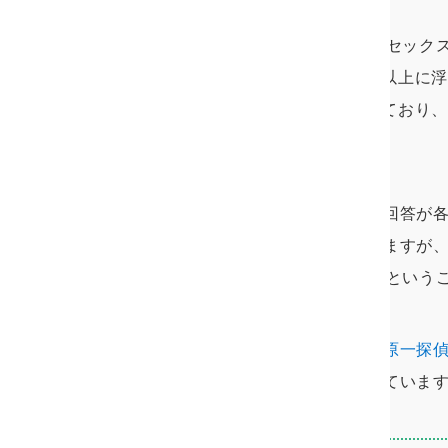
調査の結果、30代女性におけるセックス
ました。30代女性の10人に1人以上に
19.0%に次いで高い数値となっており
いることがわかります。
また、複数の相手がいるという回答が各
と女性の性欲は強くなると言いますが
強い女性が多いのが30代であるという
また、大手探偵事務所のである
原一探
査依頼者の年齢分布がまとまっていま