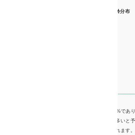
浮気調査｜男性依頼者の年齢分布
10代：0.2%
20代：7.6%
30代：27.8%
40代：30.4%
50代：19.1%
60代：11.0%
70代～：4.0%
結果、30代男性の依頼者は27.8%であ
婦の年齢が同年代であることが多いと予
あるケースは多いことが推察されます。