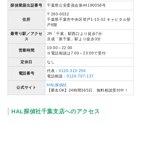
探偵業届出証番号
千葉県公安委員会第44190058号
〒260-0032
住所
千葉県千葉市中央区登戸1-15-32 キャピタル登
戸6階
最寄り駅／アクセ
JR「千葉」駅西口より徒歩7分
ス
京成「新千葉」駅より徒歩3分
10:00～22:00
営業時間
※電話相談は7:00～23:00で受付
定休日
なし
代表：
0120-313-256
電話番号
電話相談：
0120-707-137
HAL探偵社
公式サイト
【匿名OK】24時間365日、無料相談受付中！
HAL探偵社千葉支店へのアクセス