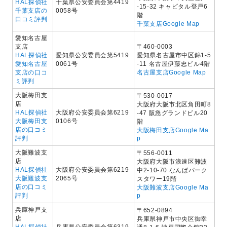
HAL探偵社
千葉県公安委員会第4419
-15-32 キャピタル登戸6
千葉支店の
0058号
階
口コミ評判
千葉支店Google Map
愛知名古屋
支店
〒460-0003
HAL探偵社
愛知県公安委員会第5419
愛知県名古屋市中区錦1-5
愛知名古屋
0061号
-11 名古屋伊藤忠ビル4階
支店の口コ
名古屋支店Google Map
ミ評判
大阪梅田支
〒530-0017
店
大阪府大阪市北区角田町8
HAL探偵社
大阪府公安委員会第6219
-47 阪急グランドビル20
大阪梅田支
0106号
階
店の口コミ
大阪梅田支店Google Ma
評判
p
大阪難波支
〒556-0011
店
大阪府大阪市浪速区難波
HAL探偵社
大阪府公安委員会第6219
中2-10-70 なんばパーク
大阪難波支
2065号
スタワー19階
店の口コミ
大阪難波支店Google Ma
評判
p
兵庫神戸支
〒652-0894
店
兵庫県神戸市中央区御幸
HAL探偵社
兵庫県公安委員会第6319