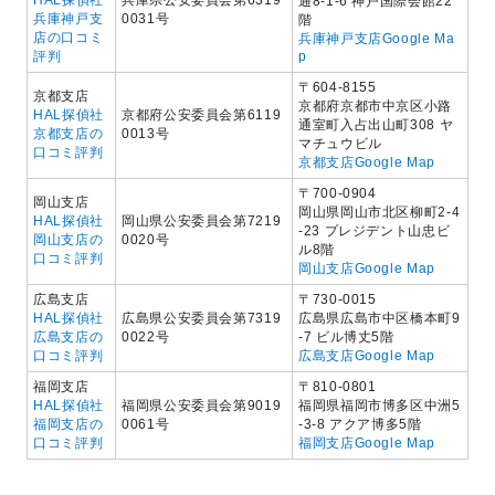
通8-1-6 神戸国際会館22
兵庫神戸支
0031号
階
店の口コミ
兵庫神戸支店Google Ma
評判
p
〒604-8155
京都支店
京都府京都市中京区小路
HAL探偵社
京都府公安委員会第6119
通室町入占出山町308 ヤ
京都支店の
0013号
マチュウビル
口コミ評判
京都支店Google Map
〒700-0904
岡山支店
岡山県岡山市北区柳町2-4
HAL探偵社
岡山県公安委員会第7219
-23 プレジデント山忠ビ
岡山支店の
0020号
ル8階
口コミ評判
岡山支店Google Map
広島支店
〒730-0015
HAL探偵社
広島県公安委員会第7319
広島県広島市中区橋本町9
広島支店の
0022号
-7 ビル博丈5階
口コミ評判
広島支店Google Map
福岡支店
〒810-0801
HAL探偵社
福岡県公安委員会第9019
福岡県福岡市博多区中洲5
福岡支店の
0061号
-3-8 アクア博多5階
口コミ評判
福岡支店Google Map