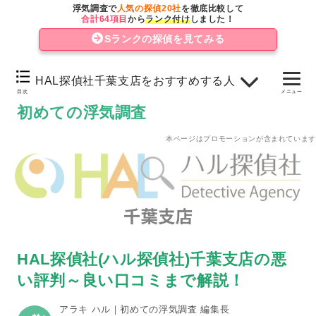
良い評判・口コミ
浮気調査で
人気の探偵20社
を徹底比較して
合計64項目
から
ランク付け
しました！
悪い評判・口コミ
Sランクの探偵を見てみる
まとめ
HAL探偵社千葉支店をおすすめする人
HAL探偵社千葉支店をおすすめしない人
目次
メニュー
初めての浮気調査
HAL探偵社千葉支店をおすすめする人
本ページはプロモーションが含まれています
HAL探偵社の支店情報
HAL探偵社(ハル探偵社)千葉支店の悪
い評判～良い口コミまで解説！
アラキ ハル｜初めての浮気調査 編集長