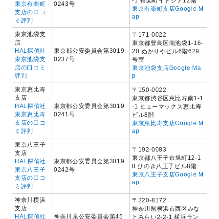
-1 有楽町イトシア12階
東京有楽町
0243号
東京有楽町支店Google M
支店の口コ
ap
ミ評判
東京池袋支
〒171-0022
店
東京都豊島区南池袋1-16-
HAL探偵社
東京都公安委員会第3019
20 ぬかりやビル6階629
東京池袋支
0237号
号室
店の口コミ
東京池袋支店Google Ma
評判
p
東京恵比寿
〒150-0022
支店
東京都渋谷区恵比寿南1-1
HAL探偵社
東京都公安委員会第3019
-1 ヒューマックス恵比寿
東京恵比寿
0241号
ビル8階
支店の口コ
東京恵比寿支店Google M
ミ評判
ap
東京八王子
〒192-0083
支店
東京都八王子市旭町12-1
HAL探偵社
東京都公安委員会第3019
8 ひのき八王子ビル8階
東京八王子
0242号
東京八王子支店Google M
支店の口コ
ap
ミ評判
神奈川横浜
〒220-8172
支店
神奈川県横浜市西区みな
HAL探偵社
神奈川県公安委員会第45
とみらい2-2-1 横浜ラン