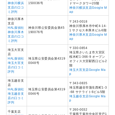
神奈川横浜
150036号
ドマークタワー20階
支店の口コ
神奈川横浜支店Google M
ミ評判
ap
神奈川厚木
〒243-0018
支店
神奈川県厚木市中町4-14-
HAL探偵社
神奈川県公安委員会第45
1 サクセス本厚木ビル6階
神奈川厚木
190076号
神奈川厚木支店Google M
支店の口コ
ap
ミ評判
〒330-0854
埼玉大宮支
埼玉県さいたま市大宮区
店
桜木町1-366-9 オープン
HAL探偵社
埼玉県公安委員会第4319
オフィス大宮駅西口ビル2
埼玉大宮支
0048号
階
店の口コミ
埼玉大宮支店Google Ma
評判
p
埼玉越谷支
〒343-0835
店
埼玉県越谷市蒲生西町1-3
HAL探偵社
埼玉県公安委員会第4319
-68 サテライト6ビル5階
埼玉越谷支
0046号
埼玉越谷支店Google Ma
店の口コミ
p
評判
〒260-0032
千葉支店
千葉県千葉市中央区登戸1