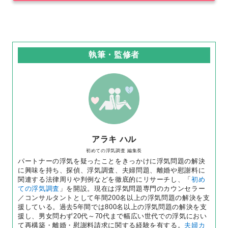
執筆・監修者
アラキ ハル
初めての浮気調査 編集長
パートナーの浮気を疑ったことをきっかけに浮気問題の解決
に興味を持ち、探偵、浮気調査、夫婦問題、離婚や慰謝料に
関連する法律周りや判例などを徹底的にリサーチし、「
初め
ての浮気調査
」を開設。現在は浮気問題専門のカウンセラー
／コンサルタントとして年間200名以上の浮気問題の解決を支
援している。過去5年間では800名以上の浮気問題の解決を支
援し、男女問わず20代～70代まで幅広い世代での浮気におい
て再構築・離婚・慰謝料請求に関する経験を有する。
夫婦カ