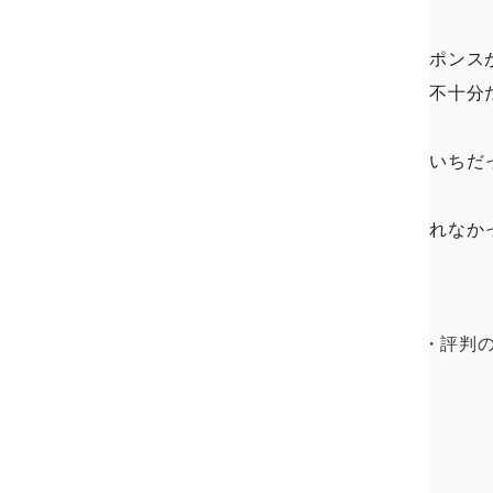
事務的／威圧的な対応でレスポンス
調査した結果、対応や証拠が不十分
調査費用が高かった
証拠写真のクオリティがいまいちだ
追加料金を取られた
費用の内訳を明らかにしてくれなか
報告書の納品が無かった
アフターフォローが無かった
HAL探偵社全体に対する口コミ・評判
HAL探偵の評判・口コミ