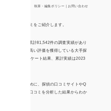
執筆・編集ポリシー
｜
お問い合わせ
、良い／悪い口コミをご紹介します。
成功率97.5%、累計81,542件の調査実績があり
有し、利用者から高い評価を獲得している大手探
2022年度アンケート結果、累計実績は2023
観的に評価するために、探偵の口コミサイトやQ
報源
に投稿された口コミを分析した結果からわか