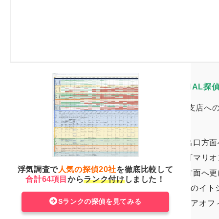
有楽町駅からHAL探偵社有楽町支店へ
中央口改札を出て道なりに進み、丸
右手に見えるイトシアオフィスタワ
日比谷線「日比谷」駅からのHAL探
日比谷駅からHAL探偵社有楽町支店へ
有楽町方面改札口を出てA0出口方面
A0出口方面へ左折し、有楽町マリ
浮気調査で
人気の探偵20社
を徹底比較して
JR「有楽町」駅、有楽町線方面へ更
合計64項目
から
ランク付け
しました！
しばらく直進して突当り右側のイト
Sランクの探偵を見てみる
直進して左側に見えるイトシアオフ