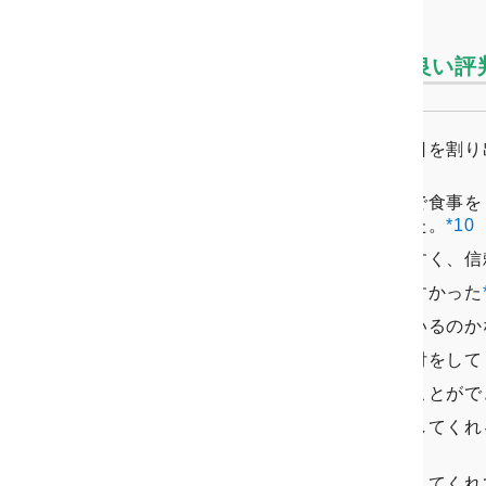
HAL探偵社有楽町支店の良い
夫が女と会っていそうな日を割り
0
夫は女と高級レストランで食事を
ていることが分かりました。
*10
調査の説明など分かりやすく、信
他社より安く、利用しやすかった
夫がどこの女と何をしているのか
愛想のよいスタッフが受付をして
彼女の浮気の事実を知ることがで
知らない事も丁寧に説明してくれ
した。
*10
私に合ったプランを提案してくれ