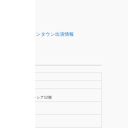
験談
を徹底分析
較
略歴・水曜日のダウンタウン出演情報
報
有楽町支店
30190243号
町2-7-1 有楽町イトシア12階
銀座口より徒歩1分
谷」駅から直結
0～23:00で受付