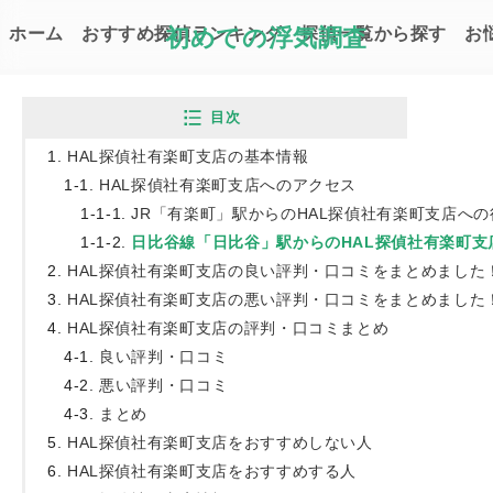
ホーム
おすすめ探偵ランキング
初めての浮気調査
探偵一覧から探す
お
Top
探偵一覧
HAL探偵社(ハル探偵社)有
目次
HAL探偵社有楽町支店の基本情報
HAL探偵社有楽町支店へのアクセス
JR「有楽町」駅からのHAL探偵社有楽町支店への
日比谷線「日比谷」駅からのHAL探偵社有楽町支
HAL探偵社有楽町支店の良い評判・口コミをまとめました
HAL探偵社有楽町支店の悪い評判・口コミをまとめました
HAL探偵社有楽町支店の評判・口コミまとめ
良い評判・口コミ
悪い評判・口コミ
HAL探偵社(ハル探偵社)有
まとめ
で解説！
HAL探偵社有楽町支店をおすすめしない人
アラキ ハル｜初めての浮気調査 編集
HAL探偵社有楽町支店をおすすめする人
最終更新日：2024.04.01