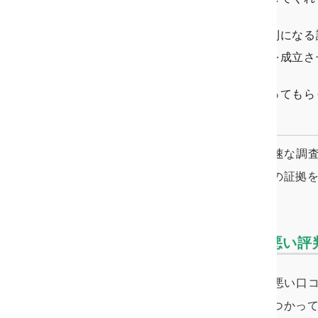
嬉しかったです。
*10
証拠写真や動画など、有利になる
将来的にスムーズに離婚を成立さ
っていました。
*10
調査は定期的に単発で行ってもら
仲になりました。
*10
HAL探偵社の有楽町支店では迅速な調
寄り添ったプランの提案、浮気の証拠
HAL探偵社有楽町支店の悪い
HAL探偵社有楽町支店に対する悪い口
すると次のような悪い評判が見つかっ