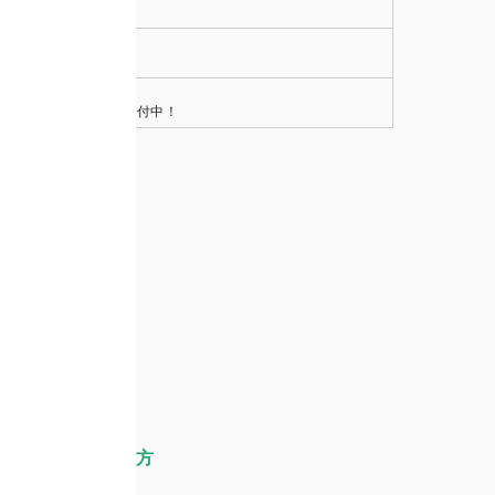
-256
-707-137
時間365日、無料相談受付中！
ス
楽町支店への行き方