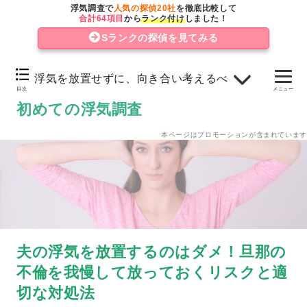
浮気調査で
人気の探偵20社
を徹底比較して
浮気に気付かない、放置する妻に愛情がないと感じてし
合計64項目
から
ランク付け
しました！
まう
Sランクの探偵を見てみる
浮気相手が妊娠する可能性がある
浮気を放置せずに、向き合い考えるべきこと
自分自身の精神状態を維持するのが難しい
目次
メニュー
初めての浮気調査
浮気を放置せずに、向き合い考えるべきこと
本ページはプロモーションが含まれています
夫を問い詰める前に、浮気の証拠を掴む方法
夫の浮気を放置するのはダメ！旦那の
不倫を我慢して放っておくリスクと適
切な対処法