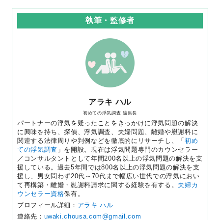
執筆・監修者
アラキ ハル
初めての浮気調査 編集長
パートナーの浮気を疑ったことをきっかけに浮気問題の解決
に興味を持ち、探偵、浮気調査、夫婦問題、離婚や慰謝料に
関連する法律周りや判例などを徹底的にリサーチし、「
初め
ての浮気調査
」を開設。現在は浮気問題専門のカウンセラー
／コンサルタントとして年間200名以上の浮気問題の解決を支
援している。過去5年間では800名以上の浮気問題の解決を支
援し、男女問わず20代～70代まで幅広い世代での浮気におい
て再構築・離婚・慰謝料請求に関する経験を有する。
夫婦カ
ウンセラー資格
保有。
プロフィール詳細：
アラキ ハル
連絡先：
uwaki.chousa.com@gmail.com