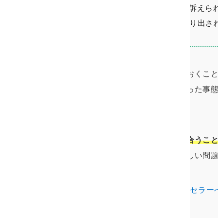
W不倫の場合、相手側に訴えら
夫から一方的に離婚を切り出さ
このように、夫の浮気を放っておくこ
いてしまいます。では、こういった事
いけば良いのでしょうか
。
その答えは
夫婦できちんと話し合うこ
で自己完結することは極めて難しい問
夫の浮気の早期対処をカウンセラーへ
動）