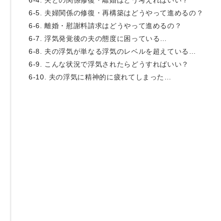
夫との関係修復・離婚はどう考えればいい？
夫婦関係の修復・再構築はどうやって進めるの？
たします。夫の浮気を乗り越え、解決
離婚・慰謝料請求はどうやって進めるの？
浮気発覚後の夫の態度に困っている…
夫の浮気が単なる浮気のレベルを超えている…
お役立ちページ
こんな状況で浮気されたらどうすればいい？
夫の浮気に精神的に疲れてしまった…
匿名OK！無料でカウンセラーへ相
夫の浮気を見抜く診断テスト
夫の浮気でやってはいけないこと
夫の浮気の最適な相談相手
夫に浮気をやめさせる方法
夫の浮気の賢い対処法
あなたがもし、夫に浮気をやめさせ