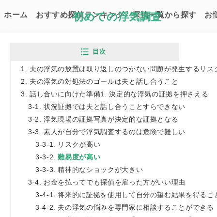
ホーム
おすすめ探偵ランキング
初めての浮気調査
探偵一覧から探す
お
Top
お悩み解決コラム
夫の浮気の対処法｜
目次
夫の浮気の放置は取り返しのつかない問題が発生するリス
夫の浮気の対処法のゴールは夫と話し合うこと
話し合いに向けた準備1. 決定的な浮気の証拠を押さえる
状況証拠では夫と話し合うことすらできない
浮気現場の証拠写真が決定的な証拠となる
素人が自分で浮気調査するのは危険で難しい
リスクが高い
難易度が高い
精神的なショックが大きい
夫の浮気の対処法｜旦那の不
お金を払ってでも探偵を雇った方がいい理由
アラキ ハル｜初めての浮気調査 編集
将来的に証拠を使用して自分の望む結果を得るこ
最終更新日：2022.06.01
夫の浮気の悩みを専門家に相談することができる