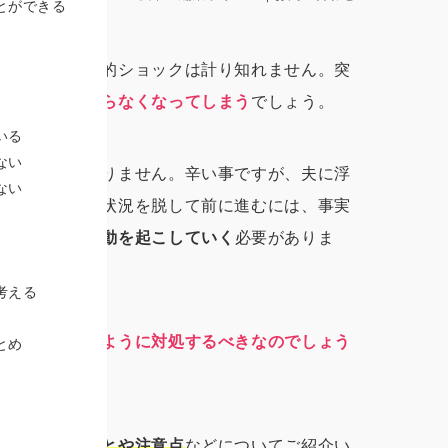
とができる
妻が受ける精神的ショックは計り知れません。突
していいかわからなくなってしまう
でしょう。
いる
ない
いても何も変わりません。辛い事ですが、夫に浮
ない
す。この苦しい状況を脱して前に進むには、事実
え、決断し、行動を起こしていく
必要がありま
考える
、具体的にどのように対処するべきなのでしょう
とめ
として必要なことや注意点
などについてご紹介い