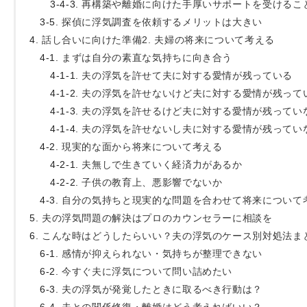
再構築や離婚に向けた手厚いサポートを受けるこ
探偵に浮気調査を依頼するメリットは大きい
話し合いに向けた準備2. 夫婦の将来について考える
夫の浮気
や不倫を知ってしまったら…
まずは自分の素直な気持ちに向き合う
然の出来事に頭が真っ白になり、
どう
夫の浮気を許せて夫に対する愛情が残っている
夫の浮気を許せないけど夫に対する愛情が残って
夫の浮気を許せるけど夫に対する愛情が残ってい
しかし、当然ながらその状態のままで
夫の浮気を許せないし夫に対する愛情が残ってい
気をされたことは消せない事実なので
現実的な面から将来について考える
を受け止めて「
今後どうすべきか
」
考
夫無しで生きていく経済力があるか
子供の教育上、悪影響でないか
す。
自分の気持ちと現実的な問題を合わせて将来について
夫の浮気問題の解決はプロのカウンセラーに相談を
では、
夫の浮気を見つけてしまった際
こんな時はどうしたらいい？夫の浮気のケース別対処法ま
感情が抑えられない・気持ちが整理できない
か
。
今すぐ夫に浮気について問い詰めたい
夫の浮気が発覚したときに取るべき行動は？
ここでは、夫の浮気発覚時の
対処方法