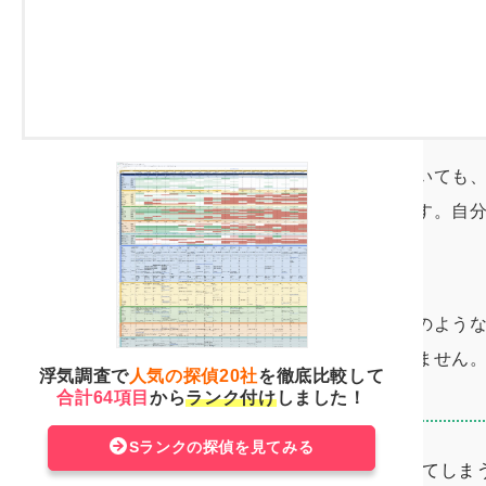
夫の浮気を放置するのはダメ！旦那
処法
気付かないふりをして我慢していても
係がどんどん深くなっていきます。自
を病んでしまいます。
そして、最悪の場合には、下記のよう
なってしまうと取り返しがつきません
浮気調査で
人気の探偵20社
を徹底比較して
合計64項目
から
ランク付け
しました！
Sランクの探偵を見てみる
夫が浮気相手を妊娠させてしま