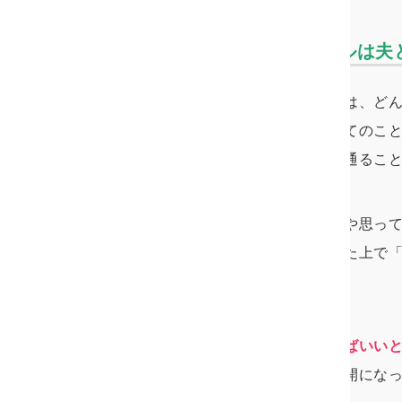
夫の浮気の対処法のゴールは夫
夫の浮気問題を解決するためには、ど
す。関係修復も離婚も相手あってのこ
く、夫婦での話し合いを避けて通るこ
話し合いを通して自分の気持ちや思っ
ちも聞き、様々なことを踏まえた上で
のです。
ただし、
闇雲に話し合いをすればいい
いに臨んでしまうと、思わぬ展開にな