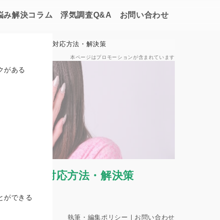
悩み解決コラム
浮気調査Q&A
お問い合わせ
旦那の不倫の賢い対応方法・解決策
本ページはプロモーションが含まれています
クがある
倫の賢い対応方法・解決策
長
とができる
執筆・編集ポリシー
｜
お問い合わせ