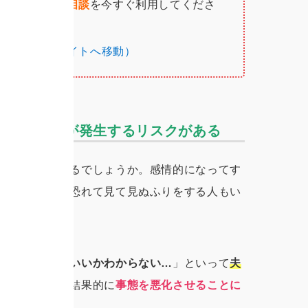
偵社の匿名無料相談
を今すぐ利用してくださ
L探偵社 公式サイトへ移動）
かない問題が発生するリスクがある
ような反応をするでしょうか。感情的になってす
が崩れることを恐れて見て見ぬふりをする人もい
」「
どうしたらいいかわからない…
」といって
夫
浮気の放置は、結果的に
事態を悪化させることに