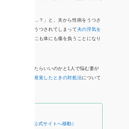
気してるってこと…？」と、夫から性病をうつさ
あります。性病をうつされてしまって
夫の浮気を
ゃありません。心にも体にも傷を負うことになり
め、どう対処したらいいのかと1人で悩む妻が
により
夫の浮気が発覚したときの対処法
について
談
（HAL探偵社 公式サイトへ移動）