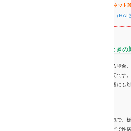
断
できる
HAL探偵社の簡単なネット
【無料】簡単なネット診断
（HA
旦那に性病をうつされたときの
夫に性病をうつされた疑いがある場合
な治療を早急に受けることが大切です
性病の治療だけでなく、浮気問題にも
性病の種類
性病は性行為により感染する病気で、
ゆみ・痛みやおりものの変化などで性