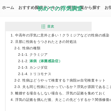
ホーム
おすすめ探偵ランキング
初めての浮気調査
探偵一覧から探す
お
Top
お悩み解決コラム
旦那に性病うつされ
目次
中高年の浮気に意外と多い！クラミジアなどの性病の感染
旦那に性病をうつされたときの対処法
性病の種類
クラミジア
淋病（淋菌感染症）
カンジダ症
トリコモナス
性病はどうやって検査する？病院or自宅検査キット
夫も同じ性病にかかっているか？浮気が原因であるこ
旦那に性病うつされた！夫
離婚する場合もしない場合も、浮気の証拠を集めておく
アラキ ハル｜初めての浮気調査 編集
浮気の証拠を掴んだ後、夫とこの先どうするか？関係修復o
最終更新日：2023.06.21