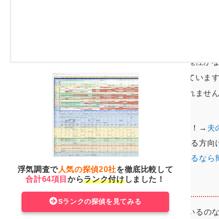
のです。
特に、40～50代の年代が上の男女に
ます。これは、もう妊娠する可能性が
気カップルが多いからと言われていま
ないか注意した方がよいかもしれませ
夫の浮気を疑っている方必見！→
夫
他にも浮気の痕跡や兆候がある方向
性病から夫の浮気を疑っているなら簡
動）
浮気調査で
人気の探偵20社
を徹底比較して
合計64項目
から
ランク付け
しました！
Sランクの探偵を見てみる
あなたがもし、浮気を疑っているの