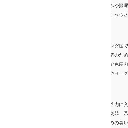
とが多く、男性は尿道からのうみや排
が出たら、淋病を疑い自分自身もうつ
カンジダ症
他の性病と少し異なるのがカンジダ症
で、これはもともと体内にある菌のた
く、疲労やストレス、風邪などで免疫
症状としては、外陰部のかゆみやヨー
トリコモナス
腟トリコモナスという原虫が性器内に
ナスも性行為以外に、タオルや便器、
まり症状がなく、女性はおりものの臭