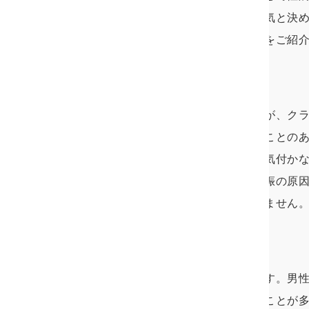
染するものもあるので、夫の浮気と決
しょう。ここでは代表的なものをご紹
クラミジア
日本で最も感染者数の多い性病が、ク
クラミジアです。名前を聞いたことの
感染しても自覚症状が少なく、気付か
放っておくと不妊症や子宮外妊娠の原
感染を疑った方が良いかもしれません
淋病（淋菌感染症）
淋菌に感染して発症する病気です。男
（フェラチオ）により感染することが