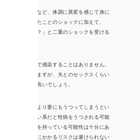
」「陰部が痛い」など、体調に異変を感じて身に
覚。性病にかかったことのショックに加えて、
。浮気してたの！？」と二重のショックを受ける
もので、日常生活で感染することはありません。
染するものもありますが、夫とのセックスくらい
染である可能性が高いでしょう。
され、夫婦生活により妻にもうつってしまうとい
ます。風俗や出会い系だと性病をうつされる可能
一般女性でも性病を持っている可能性は十分にあ
係を持てば、性病にかかるリスクは避けられない