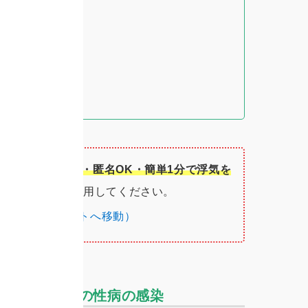
るなら、
完全無料・匿名OK・簡単1分で浮気を
ト診断
を今すぐ利用してください。
L探偵社 公式サイトへ移動）
ラミジアなどの性病の感染