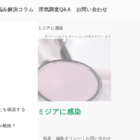
悩み解決コラム
浮気調査Q&A
お問い合わせ
た！夫の浮気でクラミジアに感染
本ページはプロモーションが含まれています
とを確認する
の浮気でクラミジアに感染
長
r離婚？
執筆・編集ポリシー
｜
お問い合わせ