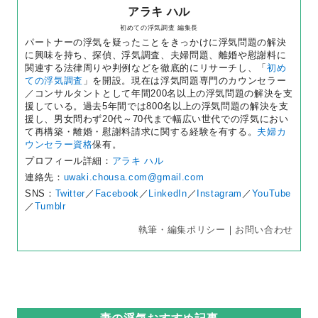
アラキ ハル
初めての浮気調査 編集長
パートナーの浮気を疑ったことをきっかけに浮気問題の解決
に興味を持ち、探偵、浮気調査、夫婦問題、離婚や慰謝料に
関連する法律周りや判例などを徹底的にリサーチし、「
初め
ての浮気調査
」を開設。現在は浮気問題専門のカウンセラー
／コンサルタントとして年間200名以上の浮気問題の解決を支
援している。過去5年間では800名以上の浮気問題の解決を支
援し、男女問わず20代～70代まで幅広い世代での浮気におい
て再構築・離婚・慰謝料請求に関する経験を有する。
夫婦カ
ウンセラー資格
保有。
プロフィール詳細：
アラキ ハル
連絡先：
uwaki.chousa.com@gmail.com
SNS：
Twitter
／
Facebook
／
LinkedIn
／
Instagram
／
YouTube
／
Tumblr
執筆・編集ポリシー
｜
お問い合わせ