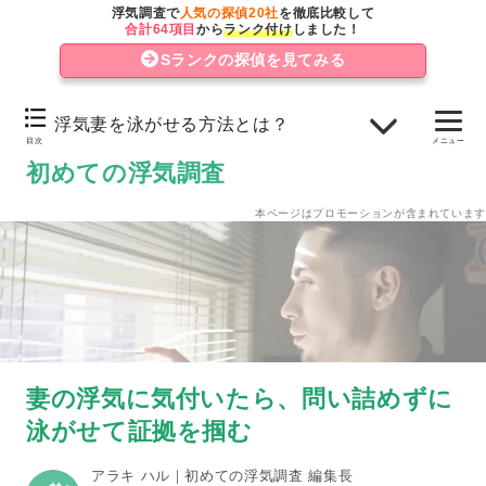
逆ギレされたり言い逃れされる可能性が高い
浮気調査で
人気の探偵20社
を徹底比較して
合計64項目
から
ランク付け
しました！
感情的な追及は関係悪化の可能性も
Sランクの探偵を見てみる
妻が警戒し、証拠が掴めなくなる可能性がある
浮気妻を泳がせる方法とは？
妻を泳がせて浮気の決定的証拠を掴む
目次
メニュー
初めての浮気調査
浮気妻を泳がせる方法とは？
本ページはプロモーションが含まれています
いつも通りに接して妻を油断させる
矛盾点があっても指摘しない
行動や会話を記録して浮気調査のヒントを見つける
わざと留守を作り、妻の浮気の証拠を掴みやすくする
妻の浮気に気付いたら、問い詰めずに
制裁を加える？関係修復、それとも離婚？証拠収集後の
泳がせて証拠を掴む
応を考える
アラキ ハル｜初めての浮気調査 編集長