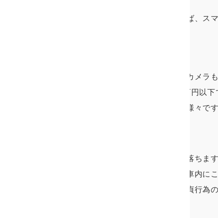
見つけた証拠を撮るだけであれば、ス
小型カメラ
また、隠し撮りに使用する小型カメラ
隠しカメラとも呼ばれ、大体2万円以下
腕時計に似せたものなど種類は様々で
あります。
小型カメラはどうしても画質が落ちま
ることがメリットです。部屋や車内に
かぬ証拠となります。特に、不貞行為