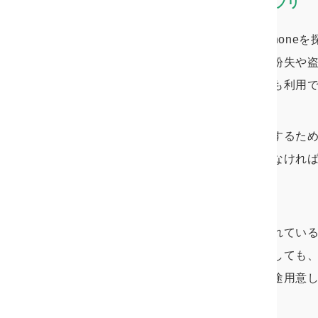
浮気調査に使えるスマホアプリ
スマホによる追跡調査には、iPhoneを探すアプ
アプリがあります。もともとは紛失や
できる機能などから浮気調査にも利用
しかし、これらのアプリを使用するため
跡用のアプリをインストールしなけれ
る状態でなければなりません。
多くの場合、スマホはロックされてい
ります。ロックを解除できたとしても
しいため、調査用のスマホを別途用意
しれません。