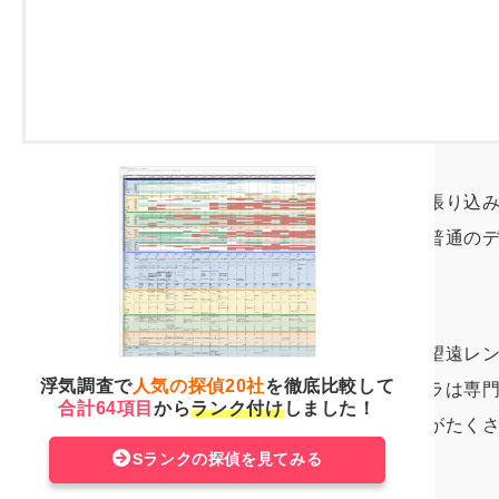
切られるかわかりません。証拠を押さ
びましょう。
デジタルカメラ
自分で行う浮気調査では尾行や張り込
な本格的なカメラは必要なく、普通の
ょう。
遠くからでも鮮明に撮影できる望遠レ
浮気調査で
人気の探偵20社
を徹底比較して
い場所でも撮影できる暗視カメラは専
合計64項目
から
ランク付け
しました！
でも使いやすい高性能なカメラがたく
Sランクの探偵を見てみる
は撮れるでしょう。