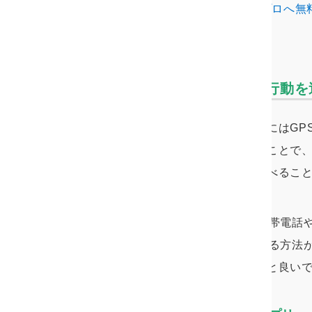
浮気の証拠が欲しいなら｜プロへ無料
動）
浮気調査グッズ2. 相手の行動を
自分での尾行は難しいという方にはGP
利用して相手の位置情報を得ることで
のか、嘘をついていないかを調べるこ
GPS発信機での追跡調査は、携帯電話
小型GPS発信機を忍ばせて調べる方法
あるので、状況に合わせて選ぶと良い