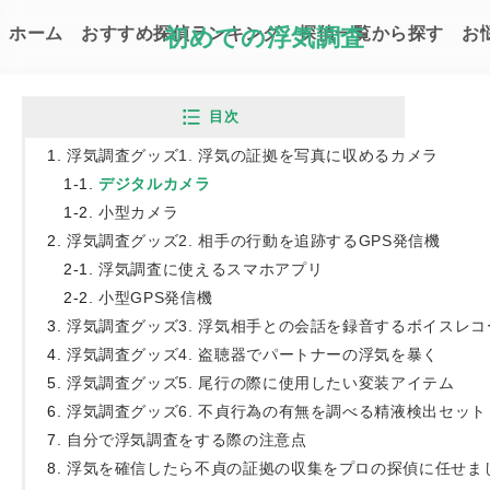
ホーム
おすすめ探偵ランキング
初めての浮気調査
探偵一覧から探す
お
Top
お悩み解決コラム
自分で浮気調査をす
目次
浮気調査グッズ1. 浮気の証拠を写真に収めるカメラ
デジタルカメラ
小型カメラ
浮気調査グッズ2. 相手の行動を追跡するGPS発信機
浮気調査に使えるスマホアプリ
小型GPS発信機
浮気調査グッズ3. 浮気相手との会話を録音するボイスレコ
浮気調査グッズ4. 盗聴器でパートナーの浮気を暴く
浮気調査グッズ5. 尾行の際に使用したい変装アイテム
自分で浮気調査をする際の
浮気調査グッズ6. 不貞行為の有無を調べる精液検出セット
アラキ ハル｜初めての浮気調査 編集
自分で浮気調査をする際の注意点
最終更新日：2023.03.24
浮気を確信したら不貞の証拠の収集をプロの探偵に任せま