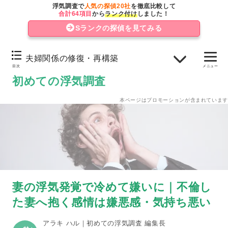
浮気調査で
人気の探偵20社
を徹底比較して
妻や浮気相手に復讐し、制裁を加える
合計64項目
から
ランク付け
しました！
Sランクの探偵を見てみる
妻と離婚して別々の道を歩む
不倫をした嫌いな妻へ何らかのアクションを取るなら浮
夫婦関係の修復・再構築
調査が必要不可欠な理由
目次
メニュー
初めての浮気調査
夫婦関係の修復・再構築
本ページはプロモーションが含まれています
慰謝料請求
離婚
妻の浮気発覚で冷めて嫌いに｜不倫し
た妻へ抱く感情は嫌悪感・気持ち悪い
アラキ ハル｜初めての浮気調査 編集長