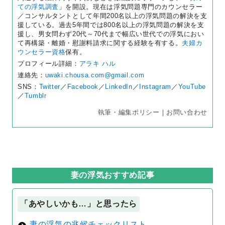
ての浮気調査
」を開設。現在は浮気問題専門のカウンセラー
／コンサルタントとして年間200名以上の浮気問題の解決を支
援している。過去5年間では800名以上の浮気問題の解決を支
援し、男女問わず20代～70代まで幅広い世代での浮気におい
て再構築・離婚・慰謝料請求に関する経験を有する。
夫婦カ
ウンセラー資格
保有。
プロフィール詳細：
アラキ ハル
連絡先：
uwaki.chousa.com@gmail.com
SNS：
Twitter
／
Facebook
／
LinkedIn
／
Instagram
／
YouTube
／
Tumblr
執筆・編集ポリシー
｜
お問い合わせ
妻の浮気おすすめ記事
「あやしいかも…」と思ったら
妻の浮気の兆候チェックリスト